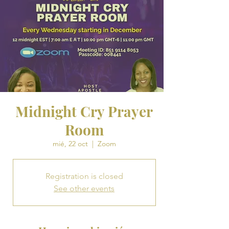
Midnight Cry Prayer
Room
mié, 22 oct
  |  
Zoom
Registration is closed
See other events