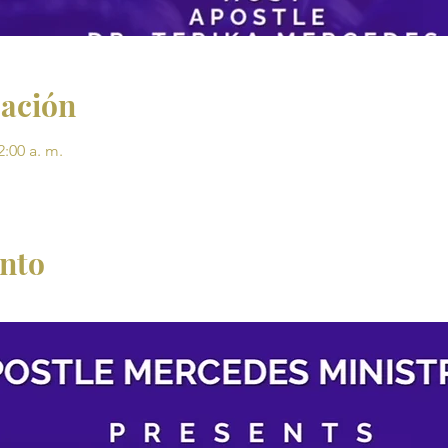
cación
2:00 a. m.
ento