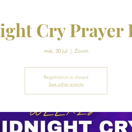
ight Cry Prayer
mié, 30 jul
  |  
Zoom
Registration is closed
See other events