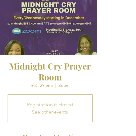
Midnight Cry Prayer
Room
mié, 29 ene
  |  
Zoom
Registration is closed
See other events