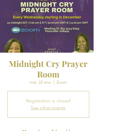
Midnight Cry Prayer
Room
mié, 22 ene
  |  
Zoom
Registration is closed
See other events