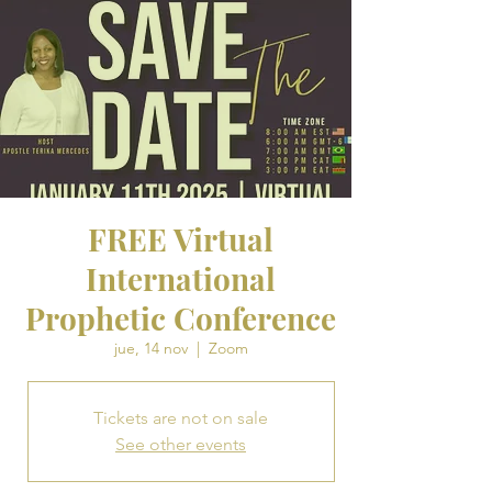
FREE Virtual
International
Prophetic Conference
jue, 14 nov
  |  
Zoom
Tickets are not on sale
See other events