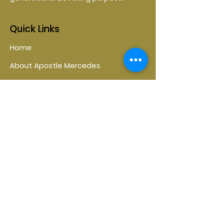
Quick Links
Home
About Apostle Mercedes
SIT Coaching
Donate
Shop
Contact
Contact
29 S. Canal St Lawrence, MA 01841
amministriesinc@gmail.com